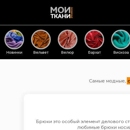
Новинки
Вельвет
Велюр
Бархат
Вискоза
Самые модные,
Брюки это особый элемент делового ст
любимые брюки носили